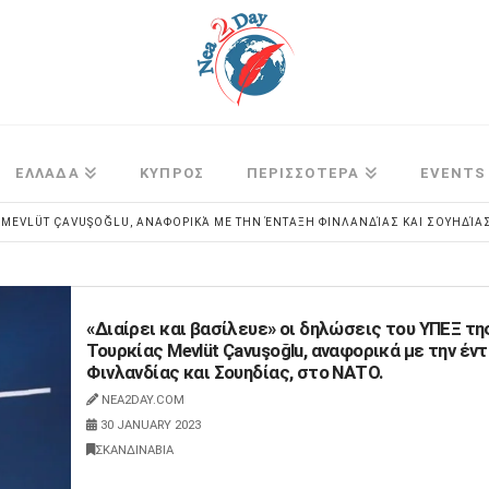
ΕΛΛΑΔΑ
ΚΥΠΡΟΣ
ΠΕΡΙΣΣΟΤΕΡΑ
EVENTS
ΑΣ MEVLÜT ÇAVUŞOĞLU, ΑΝΑΦΟΡΙΚΆ ΜΕ ΤΗΝ ΈΝΤΑΞΗ ΦΙΝΛΑΝΔΊΑΣ ΚΑΙ ΣΟΥΗΔΊΑΣ
«Διαίρει και βασίλευε» οι δηλώσεις του ΥΠΕΞ τη
Τουρκίας Mevlüt Çavuşoğlu, αναφορικά με την έν
Φινλανδίας και Σουηδίας, στο ΝΑΤΟ.
NEA2DAY.COM
30 JANUARY 2023
ΣΚΑΝΔΙΝΑΒΙΑ