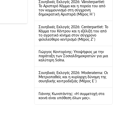
Σουηδικές Εκλογές 2026: Vänsterpartiet:
Το Αριστερό Κόμμα και η πορεία του από
τον κομμουνισμό στη σύγχρονη
δημοκρατική Αριστερά (Μέρος Η΄)
Σουηδικές Εκλογές 2026: Centerpartiet: Το
Κόμμα του Κέντρου και η εξέλιξή του από
το αγροτικό κίνημα στον σύγχρονο
φιλελεύθερο κεντρισμό (Μέρος Ζ΄)
Γιώργος Κοντορίνης: Υποψήφιος με την
παράταξη των Σοσιαλδημοκρατών για μια
καλύτερη Solna.
Σουηδικές Εκλογές 2026: Moderaterna: Οι
Μετριοπαθείς και η κυρίαρχη δύναμη της
σουηδικής κεντροδεξιάς (Μέρος Ε΄)
Γιάννης Κωνστάντης: «Η συμμετοχή στα
κοινά είναι υπόθεση όλων μας».