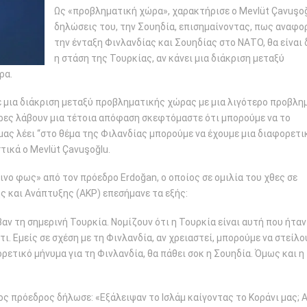
Ως «προβληματική χώρα», χαρακτήρισε ο Mevlüt Çavuşoğ
δηλώσεις του, την Σουηδία, επισημαίνοντας, πως αναφο
την ένταξη Φινλανδίας και Σουηδίας στο ΝΑΤΟ, θα είναι 
η στάση της Τουρκίας, αν κάνει μια διάκριση μεταξύ
ρα.
με μια διάκριση μεταξύ προβληματικής χώρας με μια λιγότερο προβλη
ώρες λάβουν μια τέτοια απόφαση σκεφτόμαστε ότι μπορούμε να το
μας λέει “στο θέμα της Φιλανδίας μπορούμε να έχουμε μια διαφορετι
τικά ο Mevlüt Çavuşoğlu.
ινο φως» από τον πρόεδρο Erdoğan, ο οποίος σε ομιλία του χθες σε
 και Ανάπτυξης (AKP) επεσήμανε τα εξής:
βαν τη σημερινή Τουρκία. Νομίζουν ότι η Τουρκία είναι αυτή που ήταν
άτι. Εμείς σε σχέση με τη Φινλανδία, αν χρειαστεί, μπορούμε να στείλ
ρετικό μήνυμα για τη Φινλανδία, θα πάθει σοκ η Σουηδία. Όμως και η
ος πρόεδρος δήλωσε: «Εξάλειψαν το Ισλάμ καίγοντας το Κοράνι μας;