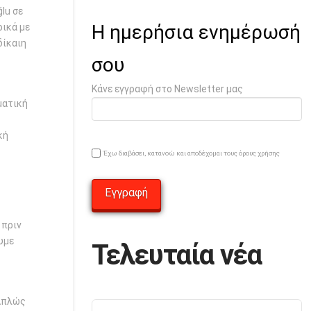
lu σε
Η ημερήσια ενημέρωσή
ρικά με
δίκαιη
σου
Κάνε εγγραφή στο Newsletter μας
ματική
κή
Έχω διαβάσει, κατανοώ και αποδέχομαι τους όρους χρήσης
 πριν
ουμε
Τελευταία νέα
 Απλώς