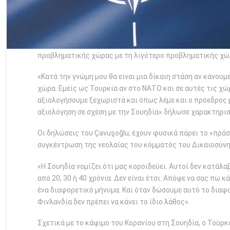
προβληματικής χώρας με τη λιγότερο προβληματικής χώ
«Κατά την γνώμη μου θα είναι μια δίκαιη στάση αν κάνου
χώρα. Εμείς ως Τουρκία αν στο ΝΑΤΟ και σε αυτές τις χ
αξιολογήσουμε ξεχωριστά και όπως λέμε και ο πρόεδρος 
αξιολόγηση σε σχέση με την Σουηδία» δήλωσε χαρακτηρισ
Οι δηλώσεις του Çavuşoğlu, έχουν φυσικά πάρει το «πράσ
συγκέντρωση της νεολαίας του κόμματός του Δικαιοσύνης
«H Σουηδία νομίζει ότι μας κοροϊδεύει. Αυτοί δεν κατάλα
από 20, 30 ή 40 χρόνια. Δεν είναι έτσι. Απόψε να σας πω κ
ένα διαφορετικό μήνυμα. Και όταν δώσουμε αυτό το διαφο
Φινλανδία δεν πρέπει να κάνει το ίδιο λάθος».
Σχετικά με το κάψιμο του Κορανίου στη Σουηδία, ο Τούρκ