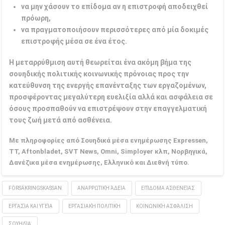
να μην χάσουν το επίδομα αν η επιστροφή αποδειχθεί
πρόωρη,
να πραγματοποιήσουν περισσότερες από μία δοκιμές
επιστροφής μέσα σε ένα έτος.
Η μεταρρύθμιση αυτή θεωρείται ένα ακόμη βήμα της
σουηδικής πολιτικής κοινωνικής πρόνοιας προς την
κατεύθυνση της ενεργής επανένταξης των εργαζομένων,
προσφέροντας μεγαλύτερη ευελιξία αλλά και ασφάλεια σε
όσους προσπαθούν να επιστρέψουν στην επαγγελματική
τους ζωή μετά από ασθένεια.
Με πληροφορίες από Σουηδικά μέσα ενημέρωσης Expressen,
TT, Aftonbladet, SVT News, Omni, Simployer κλπ, Νορβηγικά,
Δανέζικα μέσα ενημέρωσης, Ελληνικό και Διεθνή τύπο.
FÖRSÄKRINGSKASSAN
ΑΝΑΡΡΩΤΙΚΉ ΆΔΕΙΑ
ΕΠΊΔΟΜΑ ΑΣΘΕΝΕΊΑΣ
ΕΡΓΑΣΊΑ ΚΑΙ ΥΓΕΊΑ
ΕΡΓΑΣΙΑΚΉ ΠΟΛΙΤΙΚΉ
ΚΟΙΝΩΝΙΚΉ ΑΣΦΆΛΙΣΗ
ΣΟΥΗΔΊΑ