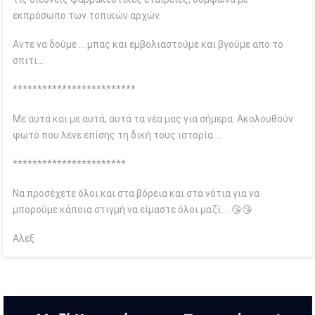
εκπρόσωπο των τοπικών αρχών.
Αντε να δούμε … μπας και εμβολιαστούμε και βγούμε απο το
σπιτι…
*************************
Με αυτά και με αυτά, αυτά τα νέα μας για σήμερα. Ακολουθούν
φωτό που λένε επίσης τη δική τους ιστορία….
***********************
Να προσέχετε όλοι και στα βόρεια και στα νότια για να
μπορούμε κάποια στιγμή να είμαστε όλοι μαζί…. 😘😘
Αλεξ