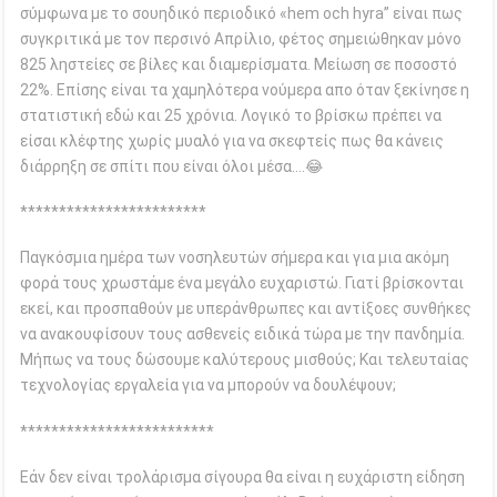
σύμφωνα με το σουηδικό περιοδικό «hem och hyra” είναι πως
συγκριτικά με τον περσινό Απρίλιο, φέτος σημειώθηκαν μόνο
825 ληστείες σε βίλες και διαμερίσματα. Μείωση σε ποσοστό
22%. Επίσης είναι τα χαμηλότερα νούμερα απο όταν ξεκίνησε η
στατιστική εδώ και 25 χρόνια. Λογικό το βρίσκω πρέπει να
είσαι κλέφτης χωρίς μυαλό για να σκεφτείς πως θα κάνεις
διάρρηξη σε σπίτι που είναι όλοι μέσα….😂
************************
Παγκόσμια ημέρα των νοσηλευτών σήμερα και για μια ακόμη
φορά τους χρωστάμε ένα μεγάλο ευχαριστώ. Γιατί βρίσκονται
εκεί, και προσπαθούν με υπεράνθρωπες και αντίξοες συνθήκες
να ανακουφίσουν τους ασθενείς ειδικά τώρα με την πανδημία.
Μήπως να τους δώσουμε καλύτερους μισθούς; Και τελευταίας
τεχνολογίας εργαλεία για να μπορούν να δουλέψουν;
*************************
Εάν δεν είναι τρολάρισμα σίγουρα θα είναι η ευχάριστη είδηση