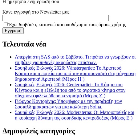
Η ημερήσια ενημέρωσή σου
Κάνε εγγραφή στο Newsletter μας
Έχω διαβάσει, κατανοώ και αποδέχομαι τους όρους χρήσης
Τελευταία νέα
Απεργία στη SAS από το Σάββατο. Τι πρέπει να γνωρίζουν οι
επιβάτες για πιθανές ακυρώσεις πτήσεων.
Σουηδικές Εκλογές 2026: Vänsterpartiet: Το Αριστερό
Κόμμα και η πορεία του από τον κομμουνισμό στη σύγχρονη
δημοκρατική Αριστερά (Μέρος Η΄)
Σουηδικές Εκλογές 2026: Centerpartiet: Το Κόμμα του
Κέντρου και η εξέλιξή του από το αγροτικό κίνημα στον
σύγχρονο φιλελεύθερο κεντρισμό (Μέρος Ζ΄)
Γιώργος Κοντορίνης: Υποψήφιος με την παράταξη των
Σοσιαλδημοκρατών για μια καλύτερη Solna.
Σουηδικές Εκλογές 2026: Moderaterna: Οι Μετριοπαθείς και
η κυρίαρχη δύναμη της σουηδικής κεντροδεξιάς (Μέρος Ε΄)
Δημοφιλείς κατηγορίες