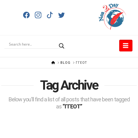
Nav
HOME
BLOG
ΓΓΕΟΤ
Tag Archive
Below you'll find a list of all posts that have been tagged
as
“ΓΓΕΟΤ”