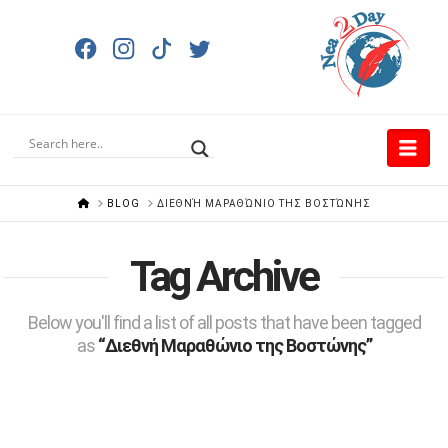
Nav
HOME
BLOG
ΔΙΕΘΝΉ ΜΑΡΑΘΏΝΙΟ ΤΗΣ ΒΟΣΤΏΝΗΣ
Tag Archive
Below you'll find a list of all posts that have been tagged
as
“Διεθνή Μαραθώνιο της Βοστώνης”
Σαν