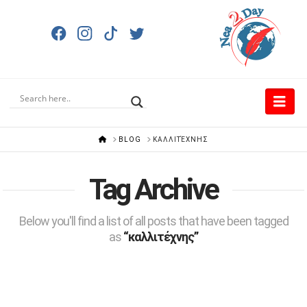
Nav
HOME
BLOG
ΚΑΛΛΙΤΈΧΝΗΣ
Tag Archive
Below you'll find a list of all posts that have been tagged
as
“καλλιτέχνης”