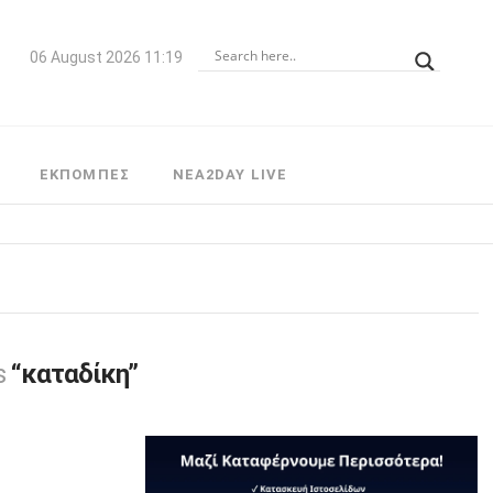
06 August 2026 11:19
ΕΚΠΟΜΠΕΣ
NEA2DAY LIVE
as
“καταδίκη”