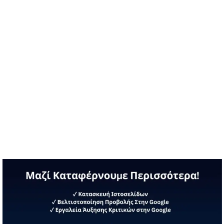
Προεκλογικό σπότ ΝΔ Κυριάκος Μητσοτάκης: Στις 21
Μαΐου ζητώ την εντολή σας για να κάνουμε …
Διαβάστε περισσότερα