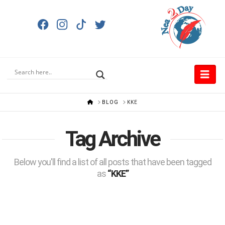
Nav
HOME
BLOG
ΚΚΕ
Tag Archive
Below you'll find a list of all posts that have been tagged
as
“ΚΚΕ”