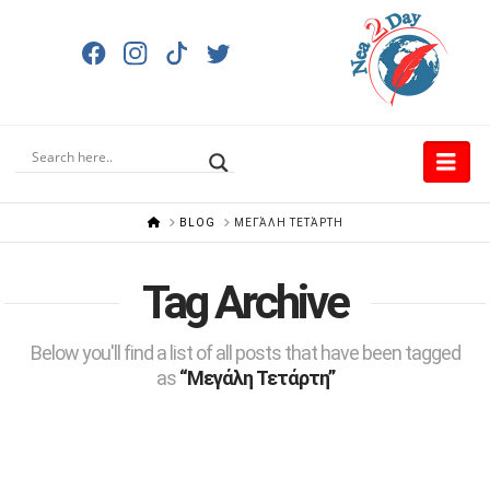
Nav
HOME
BLOG
ΜΕΓΆΛΗ ΤΕΤΆΡΤΗ
Tag Archive
Below you'll find a list of all posts that have been tagged
as
“Μεγάλη Τετάρτη”