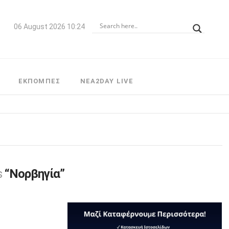
06 August 2026 10:24
ΕΚΠΟΜΠΕΣ
NEA2DAY LIVE
as
“Νορβηγία”