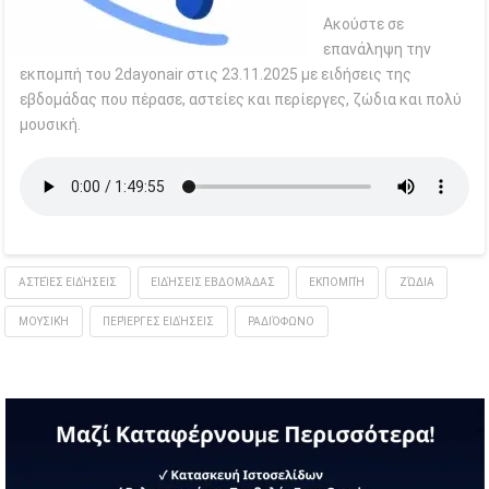
Ακούστε σε
επανάληψη την
εκπομπή του 2dayonair στις 23.11.2025 με ειδήσεις της
εβδομάδας που πέρασε, αστείες και περίεργες, ζώδια και πολύ
μουσική.
ΑΣΤΕΊΕΣ ΕΙΔΉΣΕΙΣ
ΕΙΔΉΣΕΙΣ ΕΒΔΟΜΆΔΑΣ
ΕΚΠΟΜΠΉ
ΖΏΔΙΑ
ΜΟΥΣΙΚΉ
ΠΕΡΊΕΡΓΕΣ ΕΙΔΉΣΕΙΣ
ΡΑΔΙΌΦΩΝΟ