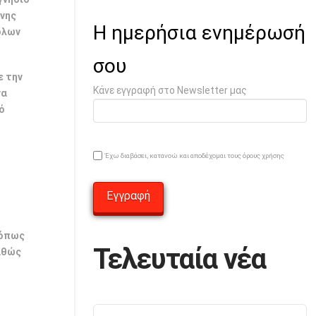
ήνης
Η ημερήσια ενημέρωσή
όλων
σου
ε την
Κάνε εγγραφή στο Newsletter μας
να
ό
Έχω διαβάσει, κατανοώ και αποδέχομαι τους όρους χρήσης
η
 όπως
Τελευταία νέα
καθώς