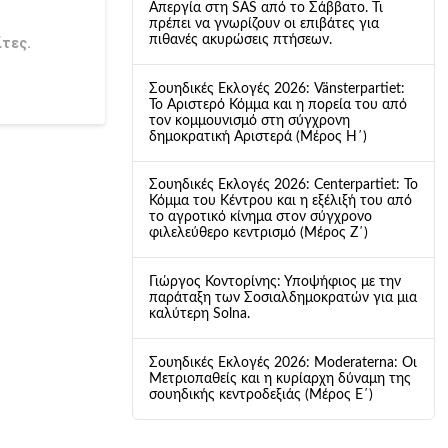
Απεργία στη SAS από το Σάββατο. Τι
πρέπει να γνωρίζουν οι επιβάτες για
πιθανές ακυρώσεις πτήσεων.
ίτες.
Σουηδικές Εκλογές 2026: Vänsterpartiet:
Το Αριστερό Κόμμα και η πορεία του από
τον κομμουνισμό στη σύγχρονη
δημοκρατική Αριστερά (Μέρος Η΄)
Σουηδικές Εκλογές 2026: Centerpartiet: Το
Κόμμα του Κέντρου και η εξέλιξή του από
το αγροτικό κίνημα στον σύγχρονο
φιλελεύθερο κεντρισμό (Μέρος Ζ΄)
Γιώργος Κοντορίνης: Υποψήφιος με την
παράταξη των Σοσιαλδημοκρατών για μια
καλύτερη Solna.
Σουηδικές Εκλογές 2026: Moderaterna: Οι
Μετριοπαθείς και η κυρίαρχη δύναμη της
σουηδικής κεντροδεξιάς (Μέρος Ε΄)