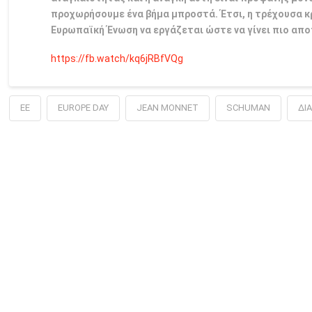
προχωρήσουμε ένα βήμα μπροστά. Έτσι, η τρέχουσα κρ
Ευρωπαϊκή Ένωση να εργάζεται ώστε να γίνει πιο απο
https://fb.watch/kq6jRBfVQg
EE
EUROPE DAY
JEAN MONNET
SCHUMAN
ΔΙ