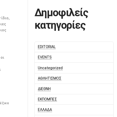
Δημοφιλείς
ίδιο,
κατηγορίες
οιες
οιος
EDITORIAL
EVENTS
 οι
Uncategorized
ι
ΑΘΛΗΤΙΣΜΟΣ
ΔΙΕΘΝΗ
ΕΚΠΟΜΠΕΣ
έζικα
ΕΛΛΑΔΑ