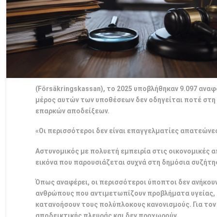
(Försäkringskassan), το 2025 υποβλήθηκαν 9.097 ανα
μέρος αυτών των υποθέσεων δεν οδηγείται ποτέ στη 
επαρκών αποδείξεων.
«Οι περισσότεροι δεν είναι επαγγελματίες απατεώνε
Αστυνομικός με πολυετή εμπειρία στις οικονομικές 
εικόνα που παρουσιάζεται συχνά στη δημόσια συζήτη
Όπως αναφέρει, οι περισσότεροι ύποπτοι δεν ανήκουν
ανθρώπους που αντιμετωπίζουν προβλήματα υγείας, 
κατανοήσουν τους πολύπλοκους κανονισμούς. Για τον
αποδεικτικής πλευράς και δεν προχωρούν.