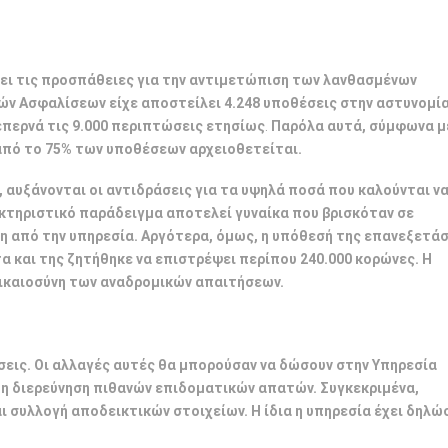
ίνει τις προσπάθειες για την αντιμετώπιση των λανθασμένων
ών Ασφαλίσεων είχε αποστείλει 4.248 υποθέσεις στην αστυνομία
επερνά τις 9.000 περιπτώσεις ετησίως
.
Παρόλα αυτά, σύμφωνα μ
από το 75% των υποθέσεων αρχειοθετείται.
αυξάνονται οι αντιδράσεις για τα υψηλά ποσά που καλούνται ν
κτηριστικό παράδειγμα αποτελεί γυναίκα που βρισκόταν σε
ση από την υπηρεσία. Αργότερα, όμως, η υπόθεσή της επανεξετά
ητα και της ζητήθηκε να επιστρέψει περίπου 240.000 κορώνες. Η
δικαιοσύνη των αναδρομικών απαιτήσεων.
σεις. Οι αλλαγές αυτές θα μπορούσαν να δώσουν στην Υπηρεσία
η διερεύνηση πιθανών επιδοματικών απατών. Συγκεκριμένα,
 συλλογή αποδεικτικών στοιχείων. Η ίδια η υπηρεσία έχει δηλώσ