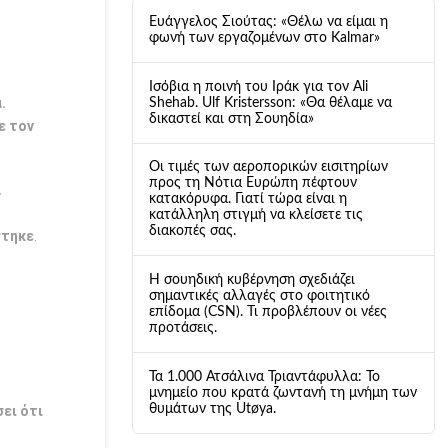
Ευάγγελος Σιούτας: «Θέλω να είμαι η
φωνή των εργαζομένων στο Kalmar»
Ισόβια η ποινή του Ιράκ για τον Ali
.
Shehab. Ulf Kristersson: «Θα θέλαμε να
δικαστεί και στη Σουηδία»
ε τον
Οι τιμές των αεροπορικών εισιτηρίων
προς τη Νότια Ευρώπη πέφτουν
α
κατακόρυφα. Γιατί τώρα είναι η
κατάλληλη στιγμή να κλείσετε τις
διακοπές σας.
στηκε
.
Η σουηδική κυβέρνηση σχεδιάζει
σημαντικές αλλαγές στο φοιτητικό
επίδομα (CSN). Τι προβλέπουν οι νέες
προτάσεις.
Τα 1.000 Ατσάλινα Τριαντάφυλλα: Το
μνημείο που κρατά ζωντανή τη μνήμη των
θυμάτων της Utøya.
ει ότι