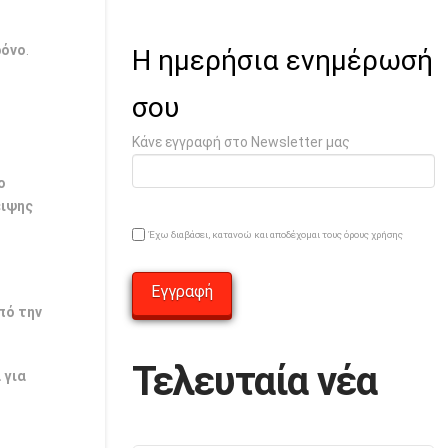
ρόνο
.
Η ημερήσια ενημέρωσή
σου
Κάνε εγγραφή στο Newsletter μας
ο
ειψης
Έχω διαβάσει, κατανοώ και αποδέχομαι τους όρους χρήσης
πό την
Τελευταία νέα
 για