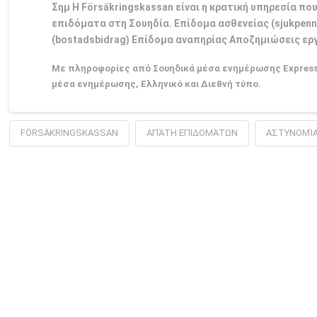
Σημ Η Försäkringskassan είναι η κρατική υπηρεσία πο
επιδόματα στη Σουηδία. Επίδομα ασθενείας (sjukpenn
(bostadsbidrag) Επίδομα αναπηρίας Αποζημιώσεις ε
Με πληροφορίες από Σουηδικά μέσα ενημέρωσης Expressen
μέσα ενημέρωσης, Ελληνικό και Διεθνή τύπο.
FÖRSÄKRINGSKASSAN
ΑΠΆΤΗ ΕΠΙΔΟΜΆΤΩΝ
ΑΣΤΥΝΟΜΊ