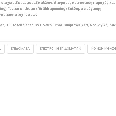
υ διαχειρίζεται μεταξύ άλλων: Διάφορες κοινωνικές παροχές και
ing) Γονικό επίδομα (föräldrapenning) Επίδομα στέγασης
ργατικών ατυχημάτων
, TT, Aftonbladet, SVT News, Omni, Simployer κλπ, Νορβηγικά, Δαν
Α
ΕΠΙΔΌΜΑΤΑ
ΕΠΙΣΤΡΟΦΉ ΕΠΙΔΟΜΆΤΩΝ
ΚΟΙΝΩΝΙΚΉ ΑΣ