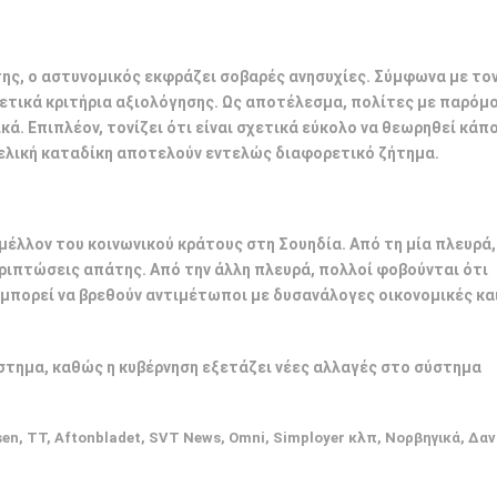
ς, ο αστυνομικός εκφράζει σοβαρές ανησυχίες. Σύμφωνα με τον 
τικά κριτήρια αξιολόγησης. Ως αποτέλεσμα, πολίτες με παρόμ
κά.
Επιπλέον, τονίζει ότι είναι σχετικά εύκολο να θεωρηθεί κάπ
τελική καταδίκη αποτελούν εντελώς διαφορετικό ζήτημα.
 μέλλον του κοινωνικού κράτους στη Σουηδία. Από τη μία πλευρά,
ριπτώσεις απάτης. Από την άλλη πλευρά, πολλοί φοβούνται ότι
μπορεί να βρεθούν αντιμέτωποι με δυσανάλογες οικονομικές κα
στημα, καθώς η κυβέρνηση εξετάζει νέες αλλαγές στο σύστημα
, TT, Aftonbladet, SVT News, Omni, Simployer κλπ, Νορβηγικά, Δαν