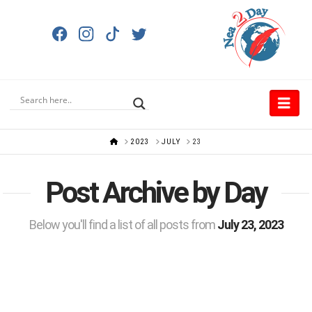
Nav
HOME
2023
JULY
23
Post Archive by Day
Below you'll find a list of all posts from
July 23, 2023
23.07.2023 Εκπομπή του 2dayonair
NEA2DAY.COM