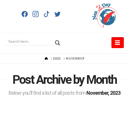
Nav
HOME
2023
NOVEMBER
Post Archive by Month
Below you'll find a list of all posts from
November, 2023
Διαδήλωση για την Παλαιστίνη 3/12/2023.
NEA2DAY.COM