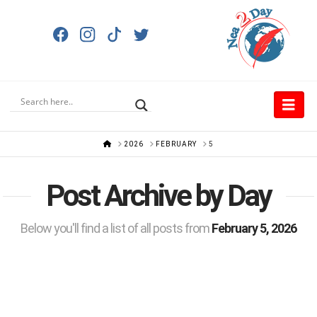
Nav
HOME
2026
FEBRUARY
5
Post Archive by Day
Below you'll find a list of all posts from
February 5, 2026