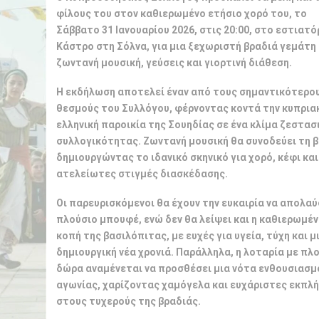
φίλους του στον καθιερωμένο ετήσιο χορό του, το
Σάββατο 31 Ιανουαρίου 2026, στις 20:00, στο εστιατό
Κάστρο στη Σόλνα, για μια ξεχωριστή βραδιά γεμάτη
ζωντανή μουσική, γεύσεις και γιορτινή διάθεση.
Η εκδήλωση αποτελεί έναν από τους σημαντικότερο
θεσμούς του Συλλόγου, φέρνοντας κοντά την κυπριακ
ελληνική παροικία της Σουηδίας σε ένα κλίμα ζεστασ
συλλογικότητας. Ζωντανή μουσική θα συνοδεύει
τη 
δημιουργώντας το ιδανικό σκηνικό για χορό, κέφι και
ατελείωτες στιγμές διασκέδασης.
Οι παρευρισκόμενοι θα έχουν την ευκαιρία να απολα
πλούσιο μπουφέ, ενώ δεν θα λείψει και η καθιερωμέ
κοπή της βασιλόπιτας, με ευχές για υγεία, τύχη και μ
δημιουργική νέα χρονιά. Παράλληλα, η λοταρία με πλ
δώρα αναμένεται να προσθέσει μια νότα ενθουσιασμ
αγωνίας, χαρίζοντας χαμόγελα και ευχάριστες εκπλή
στους τυχερούς της βραδιάς.