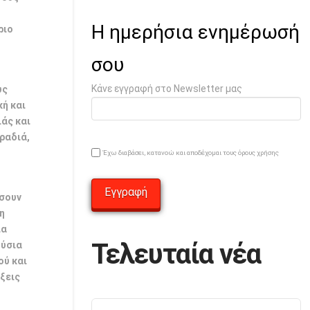
Η ημερήσια ενημέρωσή
ριο
σου
Κάνε εγγραφή στο Newsletter μας
υς
ή και
ιάς και
βραδιά,
Έχω διαβάσει, κατανοώ και αποδέχομαι τους όρους χρήσης
ύσουν
νη
ια
Τελευταία νέα
ούσια
ού και
ξεις