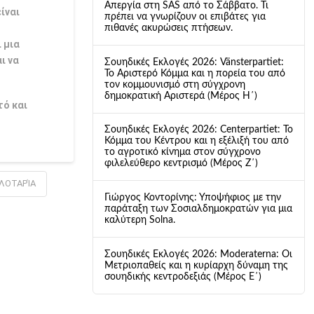
Απεργία στη SAS από το Σάββατο. Τι
ίναι
πρέπει να γνωρίζουν οι επιβάτες για
πιθανές ακυρώσεις πτήσεων.
 μια
ι να
Σουηδικές Εκλογές 2026: Vänsterpartiet:
Το Αριστερό Κόμμα και η πορεία του από
τον κομμουνισμό στη σύγχρονη
δημοκρατική Αριστερά (Μέρος Η΄)
τό και
Σουηδικές Εκλογές 2026: Centerpartiet: Το
Κόμμα του Κέντρου και η εξέλιξή του από
το αγροτικό κίνημα στον σύγχρονο
φιλελεύθερο κεντρισμό (Μέρος Ζ΄)
ΛΟΤΑΡΊΑ
Γιώργος Κοντορίνης: Υποψήφιος με την
παράταξη των Σοσιαλδημοκρατών για μια
καλύτερη Solna.
Σουηδικές Εκλογές 2026: Moderaterna: Οι
Μετριοπαθείς και η κυρίαρχη δύναμη της
σουηδικής κεντροδεξιάς (Μέρος Ε΄)