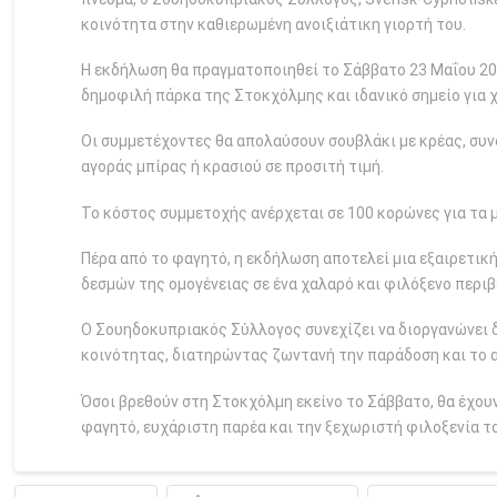
κοινότητα στην καθιερωμένη ανοιξιάτικη γιορτή του.
Η εκδήλωση θα πραγματοποιηθεί το Σάββατο 23 Μαΐου 202
δημοφιλή πάρκα της Στοκχόλμης και ιδανικό σημείο για 
Οι συμμετέχοντες θα απολαύσουν σουβλάκι με κρέας, συν
αγοράς μπίρας ή κρασιού σε προσιτή τιμή.
Το κόστος συμμετοχής ανέρχεται σε 100 κορώνες για τα μ
Πέρα από το φαγητό, η εκδήλωση αποτελεί μια εξαιρετική
δεσμών της ομογένειας σε ένα χαλαρό και φιλόξενο περιβ
Ο Σουηδοκυπριακός Σύλλογος συνεχίζει να διοργανώνει 
κοινότητας, διατηρώντας ζωντανή την παράδοση και το 
Όσοι βρεθούν στη Στοκχόλμη εκείνο το Σάββατο, θα έχουν
φαγητό, ευχάριστη παρέα και την ξεχωριστή φιλοξενία τ