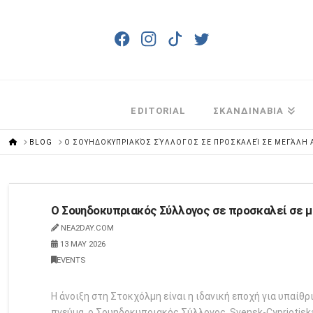
EDITORIAL
ΣΚΑΝΔΙΝΑΒΙΑ
HOME
BLOG
Ο ΣΟΥΗΔΟΚΥΠΡΙΑΚΌΣ ΣΎΛΛΟΓΟΣ ΣΕ ΠΡΟΣΚΑΛΕΊ ΣΕ ΜΕΓΆΛΗ 
Ο Σουηδοκυπριακός Σύλλογος σε προσκαλεί σε με
NEA2DAY.COM
13 MAY 2026
EVENTS
Η άνοιξη στη Στοκχόλμη είναι η ιδανική εποχή για υπαίθ
πνεύμα, ο Σουηδοκυπριακός Σύλλογος, Svensk-Cypriotiska