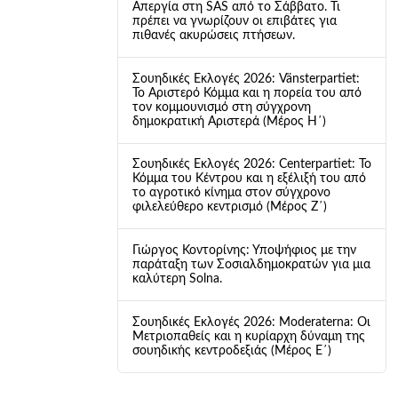
Απεργία στη SAS από το Σάββατο. Τι
πρέπει να γνωρίζουν οι επιβάτες για
πιθανές ακυρώσεις πτήσεων.
Σουηδικές Εκλογές 2026: Vänsterpartiet:
Το Αριστερό Κόμμα και η πορεία του από
τον κομμουνισμό στη σύγχρονη
δημοκρατική Αριστερά (Μέρος Η΄)
Σουηδικές Εκλογές 2026: Centerpartiet: Το
Κόμμα του Κέντρου και η εξέλιξή του από
το αγροτικό κίνημα στον σύγχρονο
φιλελεύθερο κεντρισμό (Μέρος Ζ΄)
Γιώργος Κοντορίνης: Υποψήφιος με την
παράταξη των Σοσιαλδημοκρατών για μια
καλύτερη Solna.
Σουηδικές Εκλογές 2026: Moderaterna: Οι
Μετριοπαθείς και η κυρίαρχη δύναμη της
σουηδικής κεντροδεξιάς (Μέρος Ε΄)