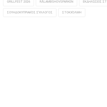
GRILLFEST 2026
RÅLAMBSHOVSPARKEN
ΕΚΔΗΛΏΣΕΙΣ Σ
ΣΟΥΗΔΟΚΥΠΡΙΑΚΌΣ ΣΎΛΛΟΓΟΣ
ΣΤΟΚΧΌΛΜΗ