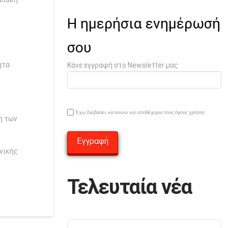
Η ημερήσια ενημέρωσή
σου
ητα
Κάνε εγγραφή στο Newsletter μας
Έχω διαβάσει, κατανοώ και αποδέχομαι τους όρους χρήσης
ση των
νικής
Τελευταία νέα