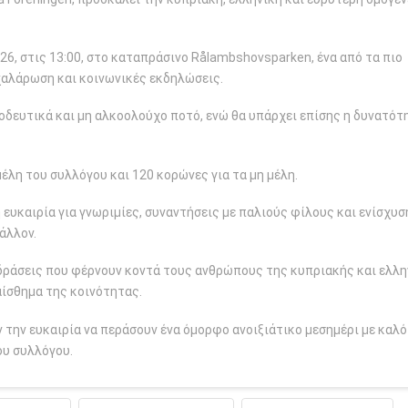
6, στις 13:00, στο καταπράσινο Rålambshovsparken, ένα από τα πιο
χαλάρωση και κοινωνικές εκδηλώσεις.
οδευτικά και μη αλκοολούχο ποτό, ενώ θα υπάρχει επίσης η δυνατότ
έλη του συλλόγου και 120 κορώνες για τα μη μέλη.
 ευκαιρία για γνωριμίες, συναντήσεις με παλιούς φίλους και ενίσχυ
άλλον.
δράσεις που φέρνουν κοντά τους ανθρώπους της κυπριακής και ελλη
αίσθημα της κοινότητας.
 την ευκαιρία να περάσουν ένα όμορφο ανοιξιάτικο μεσημέρι με καλό
ου συλλόγου.