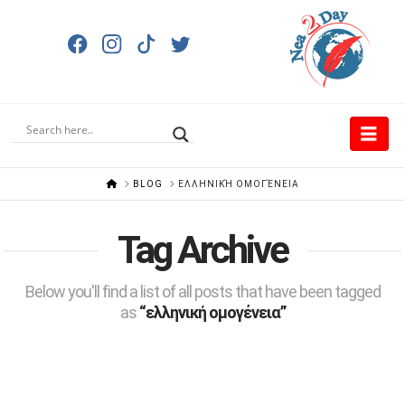
Nav
HOME
BLOG
ΕΛΛΗΝΙΚΉ ΟΜΟΓΈΝΕΙΑ
Tag Archive
Below you'll find a list of all posts that have been tagged
as
“ελληνική ομογένεια”