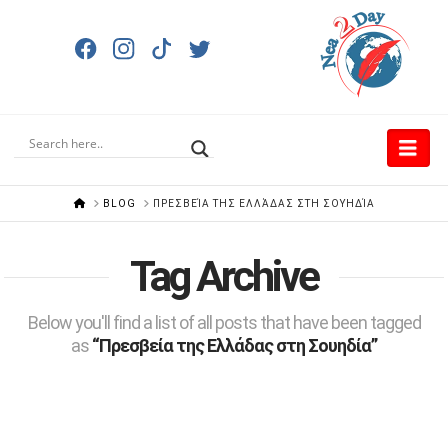
Nav
HOME
BLOG
ΠΡΕΣΒΕΊΑ ΤΗΣ ΕΛΛΆΔΑΣ ΣΤΗ ΣΟΥΗΔΊΑ
Tag Archive
Below you'll find a list of all posts that have been tagged
as
“Πρεσβεία της Ελλάδας στη Σουηδία”