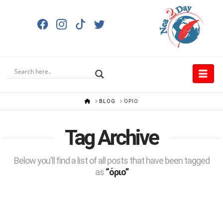
Nav
HOME
BLOG
ΌΡΙΟ
Tag Archive
Below you'll find a list of all posts that have been tagged
as
“όριο”