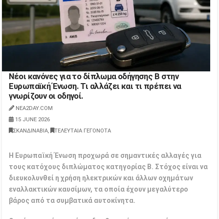
Νέοι κανόνες για το δίπλωμα οδήγησης Β στην
Ευρωπαϊκή Ένωση. Τι αλλάζει και τι πρέπει να
γνωρίζουν οι οδηγοί.
NEA2DAY.COM
15 JUNE 2026
ΣΚΑΝΔΙΝΑΒΙΑ
,
ΤΕΛΕΥΤΑΙΑ ΓΕΓΟΝΟΤΑ
Η Ευρωπαϊκή Ένωση προχωρά σε σημαντικές αλλαγές για
τους κατόχους διπλώματος κατηγορίας Β. Στόχος είναι να
διευκολυνθεί η χρήση ηλεκτρικών και άλλων οχημάτων
εναλλακτικών καυσίμων, τα οποία έχουν μεγαλύτερο
βάρος από τα συμβατικά αυτοκίνητα.