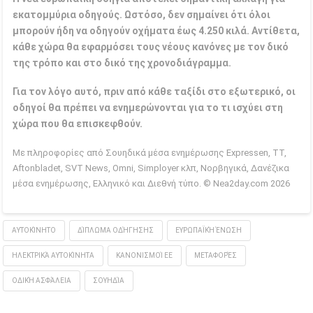
εκατομμύρια οδηγούς. Ωστόσο, δεν σημαίνει ότι όλοι
μπορούν ήδη να οδηγούν οχήματα έως 4.250 κιλά. Αντίθετα,
κάθε χώρα θα εφαρμόσει τους νέους κανόνες με τον δικό
της τρόπο και στο δικό της χρονοδιάγραμμα.
Για τον λόγο αυτό, πριν από κάθε ταξίδι στο εξωτερικό, οι
οδηγοί θα πρέπει να ενημερώνονται για το τι ισχύει στη
χώρα που θα επισκεφθούν.
Με πληροφορίες από Σουηδικά μέσα ενημέρωσης Expressen, TT,
Aftonbladet, SVT News, Omni, Simployer κλπ, Νορβηγικά, Δανέζικα
μέσα ενημέρωσης, Ελληνικό και Διεθνή τύπο. © Nea2day.com 2026
ΑΥΤΟΚΊΝΗΤΟ
ΔΊΠΛΩΜΑ ΟΔΉΓΗΣΗΣ
ΕΥΡΩΠΑΪΚΉ ΈΝΩΣΗ
ΗΛΕΚΤΡΙΚΆ ΑΥΤΟΚΊΝΗΤΑ
ΚΑΝΟΝΙΣΜΟΊ ΕΕ
ΜΕΤΑΦΟΡΈΣ
ΟΔΙΚΉ ΑΣΦΆΛΕΙΑ
ΣΟΥΗΔΊΑ