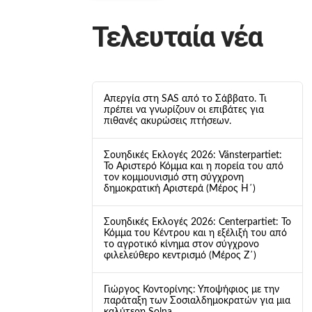
Τελευταία νέα
Απεργία στη SAS από το Σάββατο. Τι
πρέπει να γνωρίζουν οι επιβάτες για
πιθανές ακυρώσεις πτήσεων.
Σουηδικές Εκλογές 2026: Vänsterpartiet:
Το Αριστερό Κόμμα και η πορεία του από
τον κομμουνισμό στη σύγχρονη
δημοκρατική Αριστερά (Μέρος Η΄)
Σουηδικές Εκλογές 2026: Centerpartiet: Το
Κόμμα του Κέντρου και η εξέλιξή του από
το αγροτικό κίνημα στον σύγχρονο
φιλελεύθερο κεντρισμό (Μέρος Ζ΄)
Γιώργος Κοντορίνης: Υποψήφιος με την
παράταξη των Σοσιαλδημοκρατών για μια